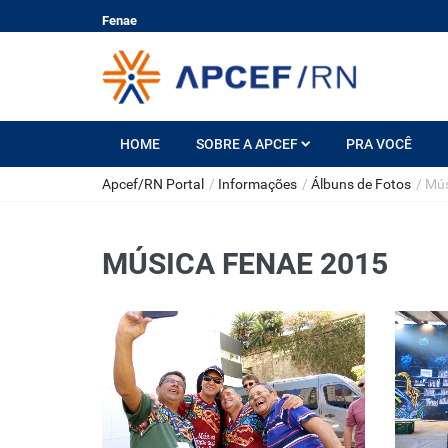
Fenae
HOME
SOBRE A APCEF
PRA VOCÊ
Apcef/RN Portal
/
Informações
/
Álbuns de Fotos
/
Mús
MÚSICA FENAE 2015