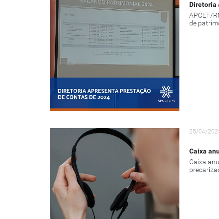
Diretoria
APCEF/RN 
de patrim
25/04/202
Caixa anu
Caixa anu
precariza