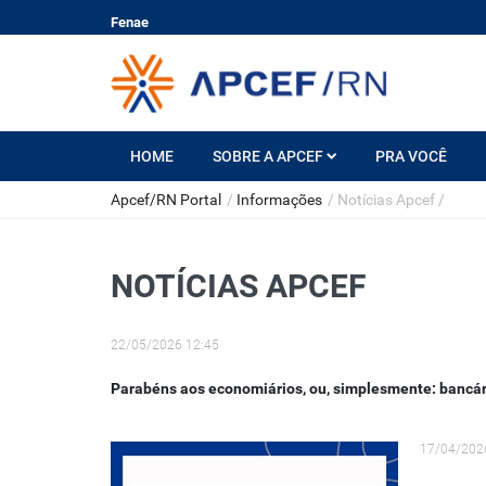
Fenae
HOME
SOBRE A APCEF
PRA VOCÊ
Apcef/RN Portal
/
Informações
/
Notícias Apcef
/
NOTÍCIAS APCEF
22/05/2026 12:45
Parabéns aos economiários, ou, simplesmente: bancár
17/04/202