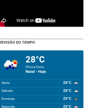
REVISÃO DO TEMPO
28°C
Chuva fraca
Natal - Hoje
28°C
Sexta
28°C
Sábado
29°C
Domingo
29°C
Segunda