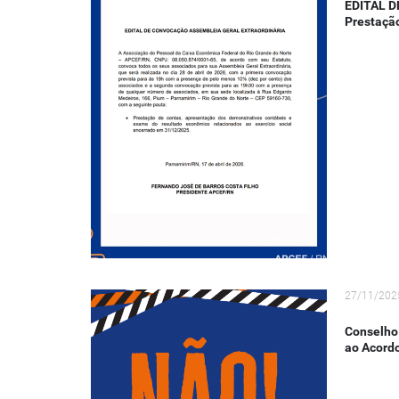
EDITAL 
Prestaçã
27/11/202
Conselho
ao Acord