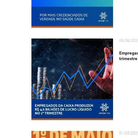
05/06/202
Empregado
trimestre
01/05/202